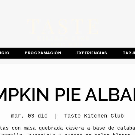
TASTE
Kitchen club
​Sede
Chía
NICIO
PROGRAMACIÓN
EXPERIENCIAS
TARJ
PKIN PIE ALB
mar, 03 dic
  |  
Taste Kitchen Club
tas con masa quebrada casera a base de calab