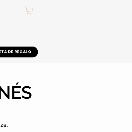
.
ETA DE REGALO
ANÉS
aza,