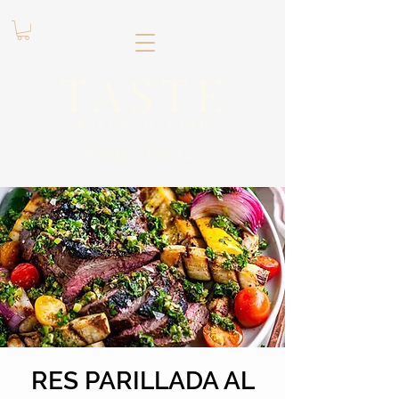
.
TASTE
Kitchen club
​Sede
Chía
RES PARILLADA AL