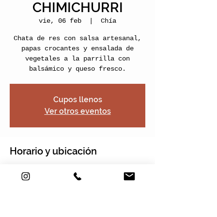
CHIMICHURRI
vie, 06 feb
  |  
Chía
Chata de res con salsa artesanal,
papas crocantes y ensalada de
vegetales a la parrilla con
balsámico y queso fresco.
Cupos llenos
Ver otros eventos
Horario y ubicación
06 feb 2026, 17:00 – 19:00
Chía, Nogales Plaza, Cra. 2 Este
#22-120 Local 13, Chía,
Cundinamarca, Colombia