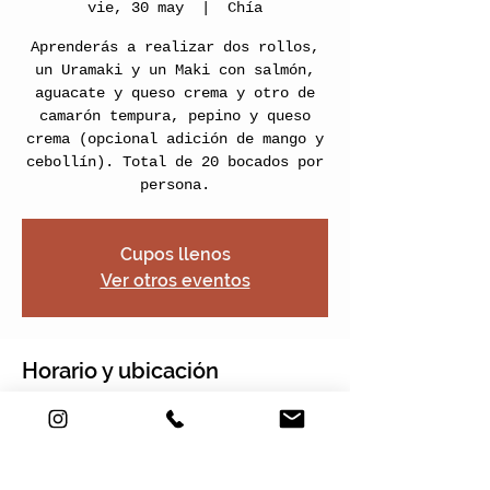
vie, 30 may
  |  
Chía
Aprenderás a realizar dos rollos,
un Uramaki y un Maki con salmón,
aguacate y queso crema y otro de
camarón tempura, pepino y queso
crema (opcional adición de mango y
cebollín). Total de 20 bocados por
Cupos llenos
Ver otros eventos
Horario y ubicación
30 may 2025, 17:00 – 19:00
Chía, Nogales Plaza, Cra. 2 Este
#22-120 Local 13, Chía,
Cundinamarca, Colombia