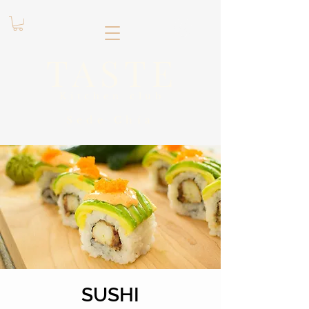
.
TASTE
Kitchen club
​Sede
Chía
SUSHI