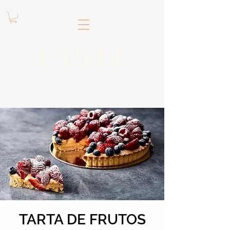
.
TASTE
Kitchen club
​Sede
Chía
TARTA DE FRUTOS