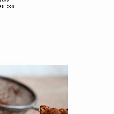
etas
as con