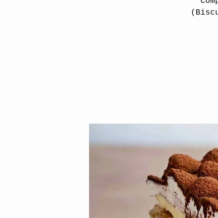
Com
(Bisc