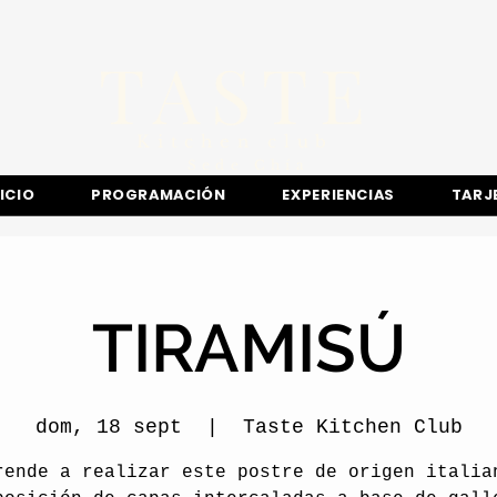
TASTE
Kitchen club
​Sede
Chía
NICIO
PROGRAMACIÓN
EXPERIENCIAS
TARJ
TIRAMISÚ
dom, 18 sept
  |  
Taste Kitchen Club
rende a realizar este postre de origen italia