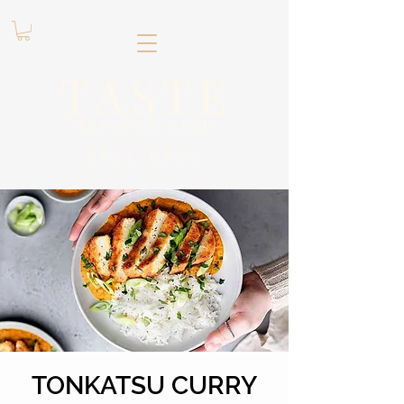
.
TASTE
Kitchen club
​Sede
Chía
TONKATSU CURRY