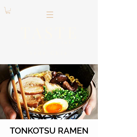
.
TASTE
Kitchen club
​Sede
Chía
TONKOTSU RAMEN