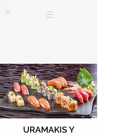
.
TASTE
Kitchen club
​Sede
Chía
URAMAKIS Y