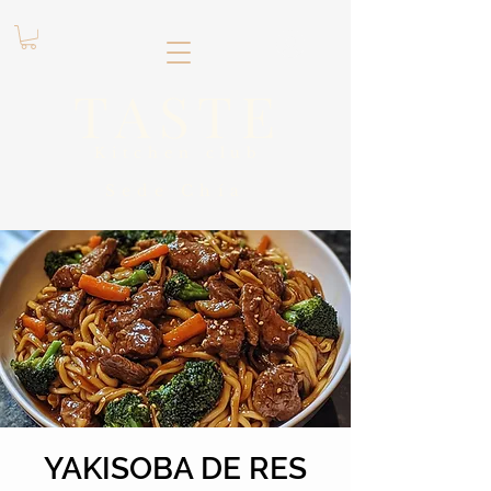
.
TASTE
Kitchen club
​Sede
Chía
YAKISOBA DE RES