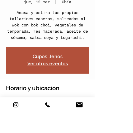
jue, 12 mar
  |  
Chía
Amasa y estira tus propios
tallarines caseros, salteados al
wok con bok choi, vegetales de
temporada, res macerada, aceite de
sésamo, salsa soya y togarashi.
Cupos llenos
Ver otros eventos
Horario y ubicación
12 mar 2026, 17:00 – 19:00
Chía, Nogales Plaza, Cra. 2 Este
#22-120 Local 13, Chía,
Cundinamarca, Colombia